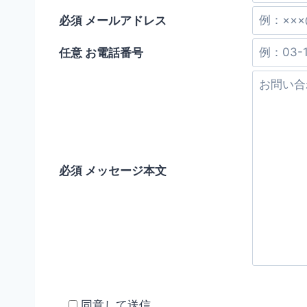
ー
必須
メールアドレス
ル
ド
任意
お電話番号
は
空
の
ま
ま
に
必須
メッセージ本文
し
て
く
だ
さ
い
。
同意して送信