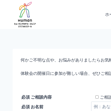
内
容
ホ
を
ス
キ
ッ
プ
何かご不明な点や、お悩みがありましたらお気
体験会の開催日に参加が難しい場合、ぜひご相
こ
の
必須
ご相談内容
ご相
フ
必須
お名前
ィ